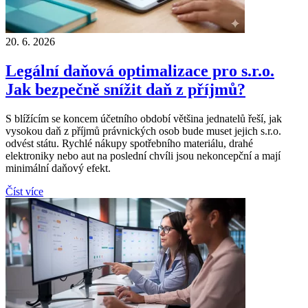
20. 6. 2026
Legální daňová optimalizace pro s.r.o.
Jak bezpečně snížit daň z příjmů?
S blížícím se koncem účetního období většina jednatelů řeší, jak
vysokou daň z příjmů právnických osob bude muset jejich s.r.o.
odvést státu. Rychlé nákupy spotřebního materiálu, drahé
elektroniky nebo aut na poslední chvíli jsou nekoncepční a mají
minimální daňový efekt.
Číst více