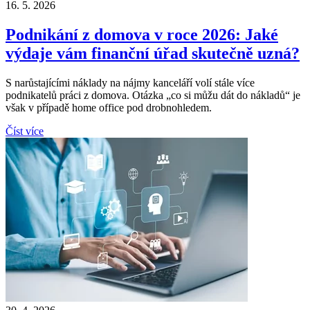
16. 5. 2026
Podnikání z domova v roce 2026: Jaké
výdaje vám finanční úřad skutečně uzná?
S narůstajícími náklady na nájmy kanceláří volí stále více
podnikatelů práci z domova. Otázka „co si můžu dát do nákladů“ je
však v případě home office pod drobnohledem.
Číst více