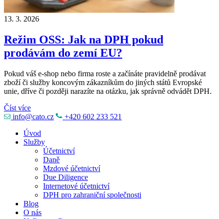
13. 3. 2026
Režim OSS: Jak na DPH pokud
prodávám do zemí EU?
Pokud váš e-shop nebo firma roste a začínáte pravidelně prodávat
zboží či služby koncovým zákazníkům do jiných států Evropské
unie, dříve či později narazíte na otázku, jak správně odvádět DPH.
Číst více
info@cato.cz
+420 602 233 521
Úvod
Služby
Účetnictví
Daně
Mzdové účetnictví
Due Diligence
Internetové účetnictví
DPH pro zahraniční společnosti
Blog
O nás