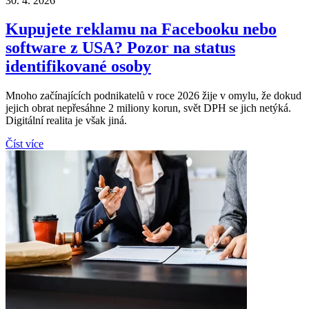
30. 4. 2026
Kupujete reklamu na Facebooku nebo
software z USA? Pozor na status
identifikované osoby
Mnoho začínajících podnikatelů v roce 2026 žije v omylu, že dokud
jejich obrat nepřesáhne 2 miliony korun, svět DPH se jich netýká.
Digitální realita je však jiná.
Číst více