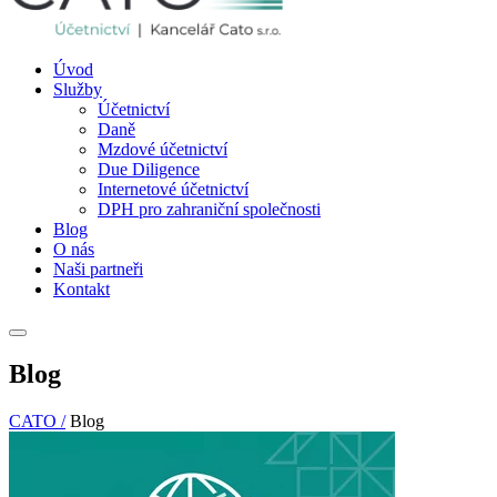
Úvod
Služby
Účetnictví
Daně
Mzdové účetnictví
Due Diligence
Internetové účetnictví
DPH pro zahraniční společnosti
Blog
O nás
Naši partneři
Kontakt
Blog
CATO /
Blog