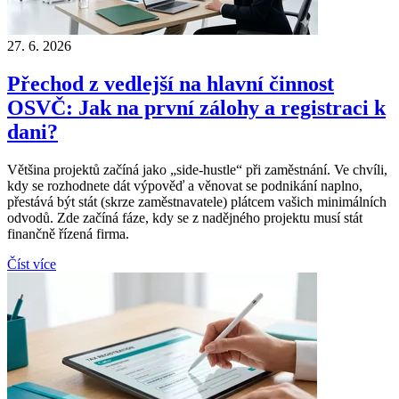
27. 6. 2026
Přechod z vedlejší na hlavní činnost
OSVČ: Jak na první zálohy a registraci k
dani?
Většina projektů začíná jako „side-hustle“ při zaměstnání. Ve chvíli,
kdy se rozhodnete dát výpověď a věnovat se podnikání naplno,
přestává být stát (skrze zaměstnavatele) plátcem vašich minimálních
odvodů. Zde začíná fáze, kdy se z nadějného projektu musí stát
finančně řízená firma.
Číst více